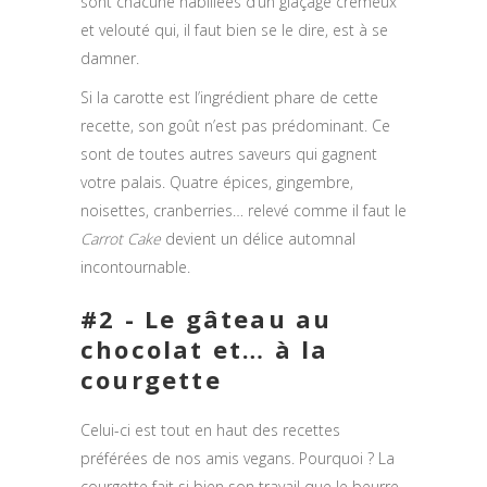
sont chacune habillées d’un glaçage crémeux
et velouté qui, il faut bien se le dire, est à se
damner.
Si la carotte est l’ingrédient phare de cette
recette, son goût n’est pas prédominant. Ce
sont de toutes autres saveurs qui gagnent
votre palais. Quatre épices, gingembre,
noisettes, cranberries… relevé comme il faut le
Carrot Cake
devient un délice automnal
incontournable.
#2 - Le gâteau au
chocolat et… à la
courgette
Celui-ci est tout en haut des recettes
préférées de nos amis vegans. Pourquoi ? La
courgette fait si bien son travail que le beurre