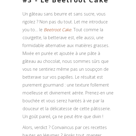
Un gâteau sans beurre et sans sucre, vous
rigolez ? Non pas du tout. Let me introduce
you to… le
Beetroot Cake
. Tout comme la
courgette, la betterave est, elle aussi, une
formidable alternative aux matières grasses.
Mixée en purée et ajoutée à une pâte à
gâteau au chocolat, nous sommes sûrs que
vous ne sentiriez même pas un soupçon de
betterave sur vos papilles. Le résultat est
purement gourmand : une texture follement
moelleuse et divinement aérée. Prenez-en une
bouchée et vous serez hantés à vie par la
douceur et la délicatesse de cette pâtisserie.
Un goût pareil, ça ne peut être que divin !
Alors, verdict ? Convaincus par ces recettes
hautes en légumes ? Après tout, manger