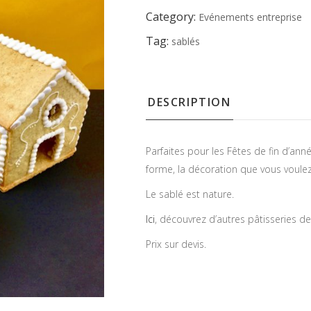
Category:
Evénements entreprise
Tag:
sablés
DESCRIPTION
Parfaites pour les Fêtes de fin d’anné
forme, la décoration que vous voule
Le sablé est nature.
Ici
, découvrez d’autres pâtisseries de
Prix sur devis.