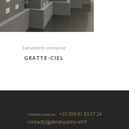
Evénements entreprise
GRATTE-CIEL
+33 (0)9 81 83 57 24
Contactez nous au :
contact[a]gabriel-pastry-art.fr