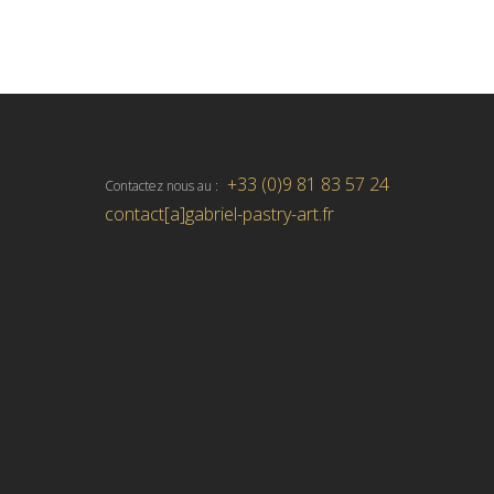
+33 (0)9 81 83 57 24
Contactez nous au :
contact[a]gabriel-pastry-art.fr