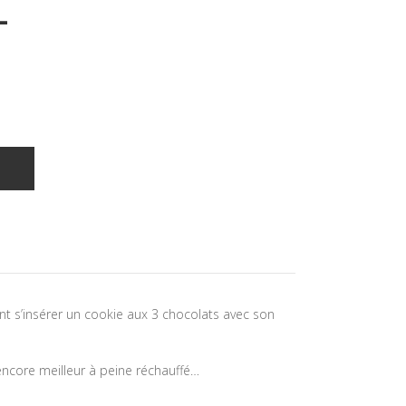
L
T
t s’insérer un cookie aux 3 chocolats avec son
 encore meilleur à peine réchauffé…