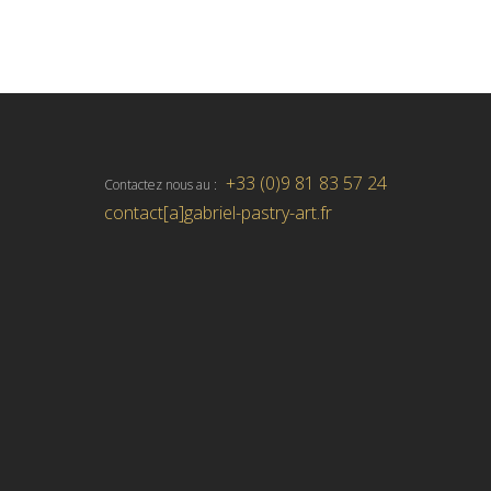
+33 (0)9 81 83 57 24
Contactez nous au :
contact[a]gabriel-pastry-art.fr